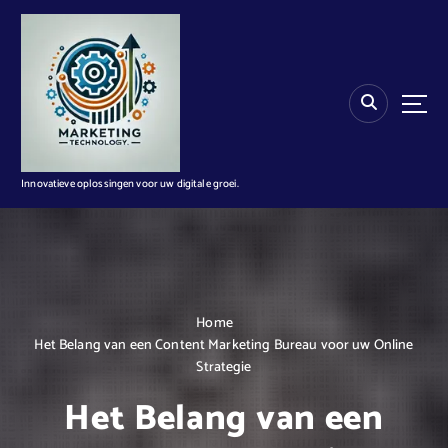
G
a
n
a
a
r
d
e
i
Innovatieve oplossingen voor uw digitale groei.
n
h
o
u
d
Home
Het Belang van een Content Marketing Bureau voor uw Online
Strategie
Het Belang van een