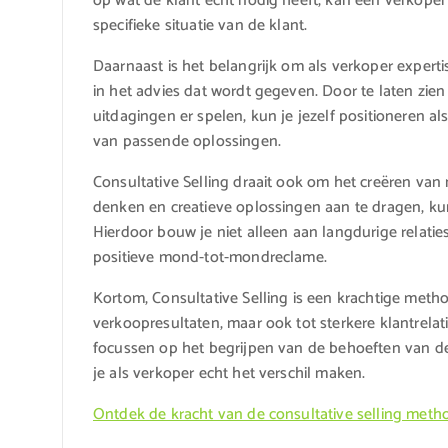
op wat de klant echt nodig heeft, kan een verkoper
specifieke situatie van de klant.
Daarnaast is het belangrijk om als verkoper experti
in het advies dat wordt gegeven. Door te laten zien 
uitdagingen er spelen, kun je jezelf positioneren a
van passende oplossingen.
Consultative Selling draait ook om het creëren van
denken en creatieve oplossingen aan te dragen, kun
Hierdoor bouw je niet alleen aan langdurige relati
positieve mond-tot-mondreclame.
Kortom, Consultative Selling is een krachtige method
verkoopresultaten, maar ook tot sterkere klantrelat
focussen op het begrijpen van de behoeften van de
je als verkoper echt het verschil maken.
Ontdek de kracht van de consultative selling meth