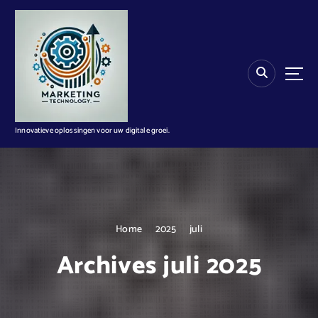
G
a
n
a
a
r
d
e
i
Innovatieve oplossingen voor uw digitale groei.
n
h
o
u
d
Home
2025
juli
Archives juli 2025