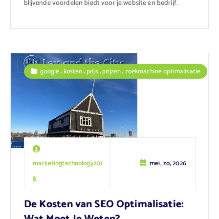
blijvende voordelen biedt voor je website en bedrijf.
,
,
,
,
google
kosten
prijs
prijzen
zoekmachine optimalisatie
marketingtechnology201
mei, zo, 2026
6
De Kosten van SEO Optimalisatie:
Wat Moet Je Weten?