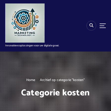
G
a
n
a
a
r
d
e
i
Innovatieve oplossingen voor uw digitale groei.
n
h
o
u
d
Home
Archief op categorie "kosten"
Categorie kosten