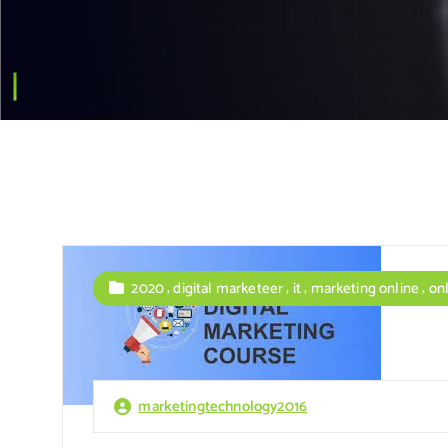
,
,
,
,
2020
digital marketeer
it
marketing online
on
marketingtechnology2016