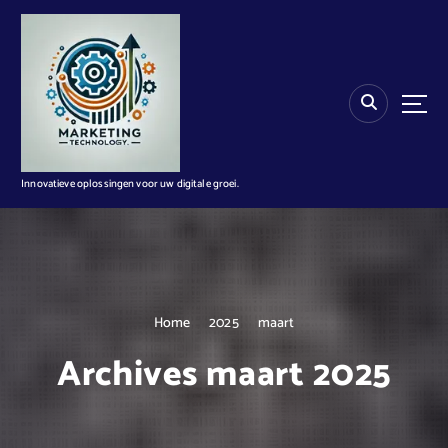
G
a
n
a
a
r
d
e
i
Innovatieve oplossingen voor uw digitale groei.
n
h
o
u
d
Home
2025
maart
Archives maart 2025