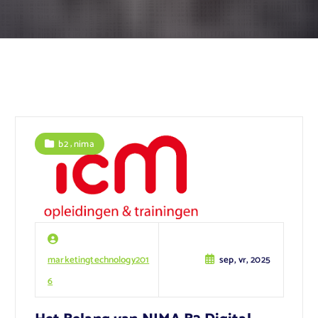
,
b2
nima
marketingtechnology201
sep, vr, 2025
6