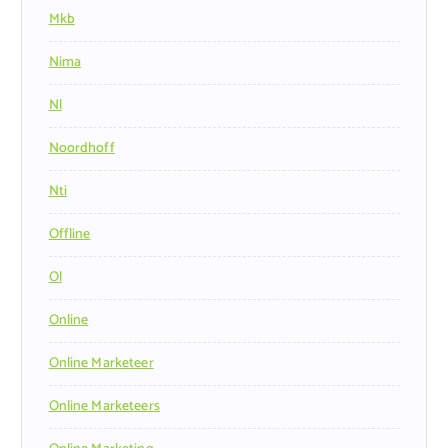
Mkb
Nima
Nl
Noordhoff
Nti
Offline
Ol
Online
Online Marketeer
Online Marketeers