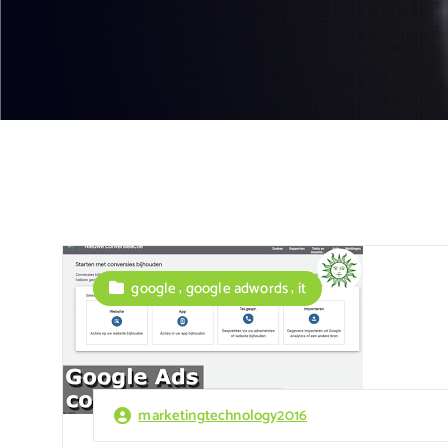
,
,
google
google adwords
it
marketingtechnology2016