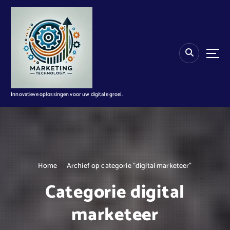
G
a
n
a
a
r
d
e
i
Innovatieve oplossingen voor uw digitale groei.
n
h
o
u
d
Home
Archief op categorie "digital marketeer"
Categorie digital
marketeer