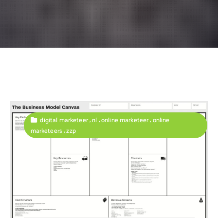
,
,
,
digital marketeer
nl
online marketeer
online
,
marketeers
zzp