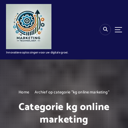
G
a
n
a
a
r
d
e
i
Innovatieve oplossingen voor uw digitale groei.
n
h
o
u
d
Home
Archief op categorie "kg online marketing"
Categorie kg online
marketing