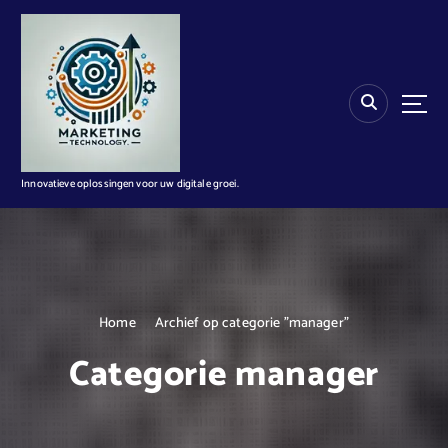
G
a
n
a
a
r
d
e
i
Innovatieve oplossingen voor uw digitale groei.
n
h
o
u
d
Home
Archief op categorie "manager"
Categorie manager