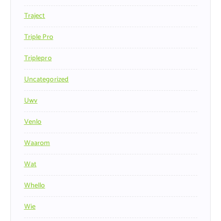
Traject
Triple Pro
Triplepro
Uncategorized
Uwv
Venlo
Waarom
Wat
Whello
Wie