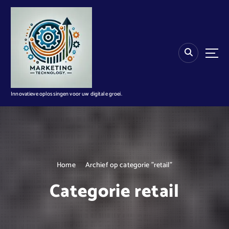
G
a
n
a
a
r
d
e
i
Innovatieve oplossingen voor uw digitale groei.
n
h
o
u
d
Home
Archief op categorie "retail"
Categorie retail