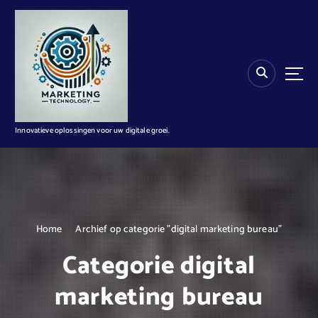
G
a
n
a
a
r
d
e
i
Innovatieve oplossingen voor uw digitale groei.
n
h
o
u
d
Home
Archief op categorie "digital marketing bureau"
Categorie digital
marketing bureau