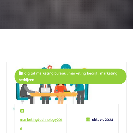
,
,
digital marketing bureau
marketing bedrijf
marketing
bedrijven
marketingtechnology201
okt, vr, 2024
6