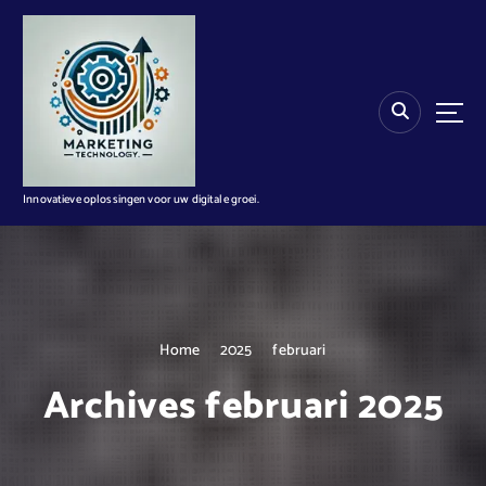
G
a
n
a
a
r
d
e
i
Innovatieve oplossingen voor uw digitale groei.
n
h
o
u
d
Home
2025
februari
Archives februari 2025