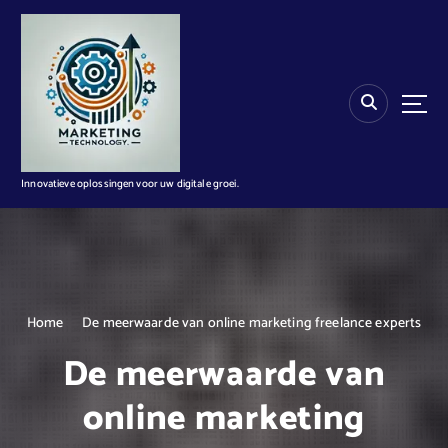
G
a
n
a
a
r
d
e
i
Innovatieve oplossingen voor uw digitale groei.
n
h
o
u
d
Home
De meerwaarde van online marketing freelance experts
De meerwaarde van
online marketing