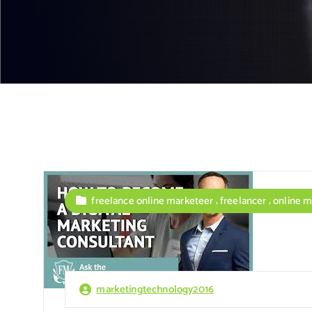
,
,
freelance online marketeer
freelancer
online m
marketingtechnology2016