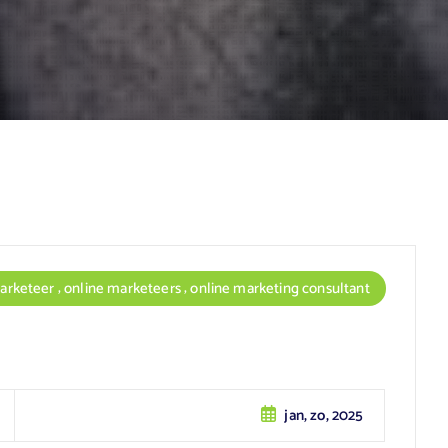
,
,
arketeer
online marketeers
online marketing consultant
jan, zo, 2025