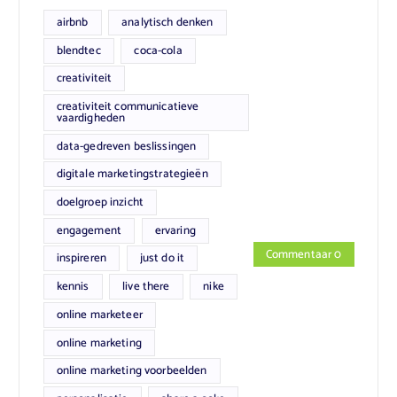
airbnb
analytisch denken
blendtec
coca-cola
creativiteit
creativiteit communicatieve
vaardigheden
data-gedreven beslissingen
digitale marketingstrategieën
doelgroep inzicht
engagement
ervaring
Commentaar 0
inspireren
just do it
kennis
live there
nike
online marketeer
online marketing
online marketing voorbeelden