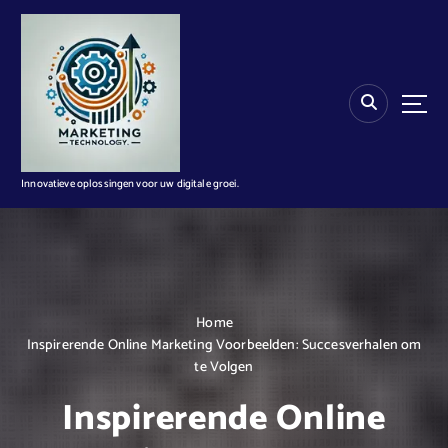
G
a
n
a
a
r
d
e
i
Innovatieve oplossingen voor uw digitale groei.
n
h
o
u
d
Home
Inspirerende Online Marketing Voorbeelden: Succesverhalen om
te Volgen
Inspirerende Online