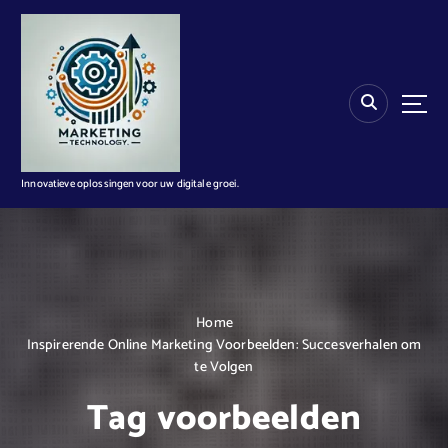
G
a
n
a
a
r
d
e
i
Innovatieve oplossingen voor uw digitale groei.
n
h
o
u
d
Home
Inspirerende Online Marketing Voorbeelden: Succesverhalen om
te Volgen
Tag voorbeelden