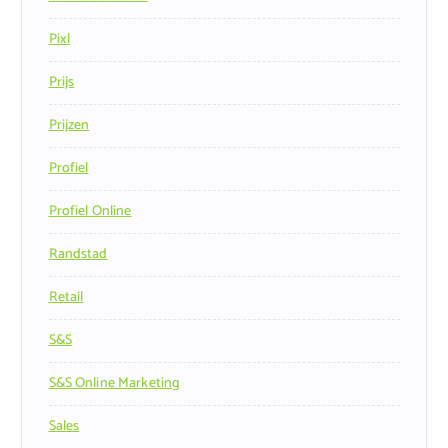
Pixl
Prijs
Prijzen
Profiel
Profiel Online
Randstad
Retail
S&s
S&s Online Marketing
Sales