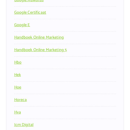
Google Adwords
Google Certificaat
Google E
Handboek Online Marketing
Handboek Online Marketing 5
Hbo
Hek
Hoe
Horeca
Hva
Icm Digital