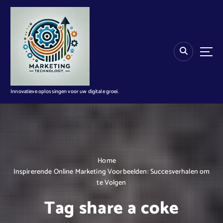
G
a
n
a
a
r
d
e
i
Innovatieve oplossingen voor uw digitale groei.
n
h
o
u
d
Home
Inspirerende Online Marketing Voorbeelden: Succesverhalen om
te Volgen
Tag share a coke