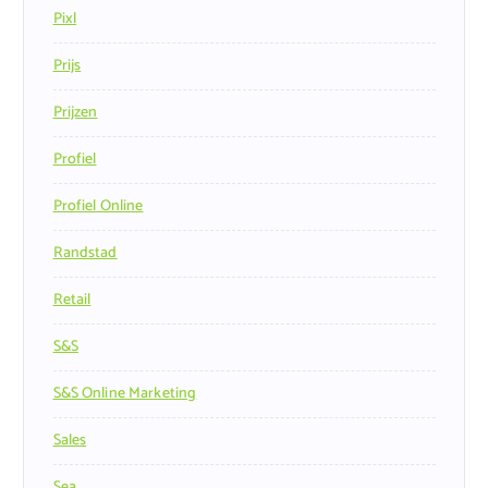
Pixl
Prijs
Prijzen
Profiel
Profiel Online
Randstad
Retail
S&s
S&s Online Marketing
Sales
Sea