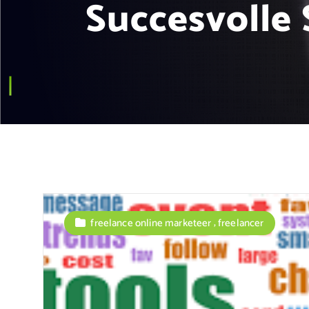
Succesvolle 
,
freelance online marketeer
freelancer