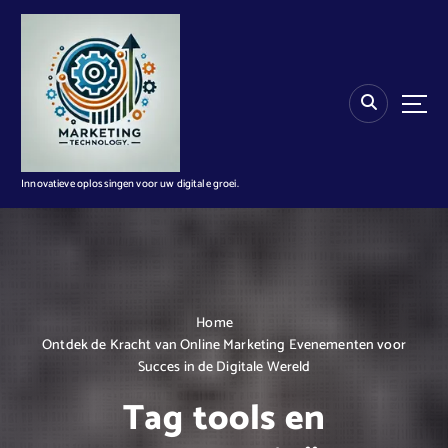
G
a
n
a
a
r
d
e
i
Innovatieve oplossingen voor uw digitale groei.
n
h
o
u
d
Home
Ontdek de Kracht van Online Marketing Evenementen voor
Succes in de Digitale Wereld
Tag tools en