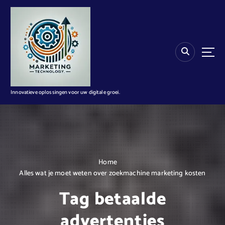
G
a
n
a
a
r
d
e
i
Innovatieve oplossingen voor uw digitale groei.
n
h
o
u
d
Home
Alles wat je moet weten over zoekmachine marketing kosten
Tag betaalde
advertenties