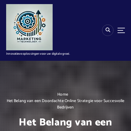
G
a
n
a
a
r
d
e
i
Innovatieve oplossingen voor uw digitale groei.
n
h
o
u
d
Home
Het Belang van een Doordachte Online Strategie voor Succesvolle
Bedrijven
Het Belang van een