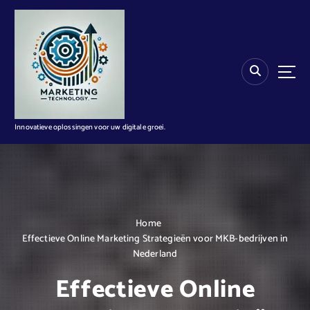
G
a
n
a
a
r
d
e
i
Innovatieve oplossingen voor uw digitale groei.
n
h
o
u
d
Home
Effectieve Online Marketing Strategieën voor MKB-bedrijven in
Nederland
Effectieve Online