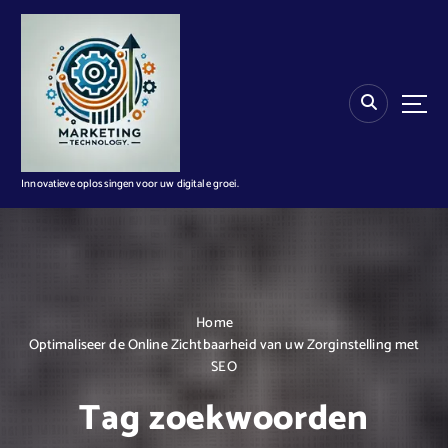
G
a
n
a
a
r
d
e
i
Innovatieve oplossingen voor uw digitale groei.
n
h
o
u
d
Home
Optimaliseer de Online Zichtbaarheid van uw Zorginstelling met
SEO
Tag zoekwoorden