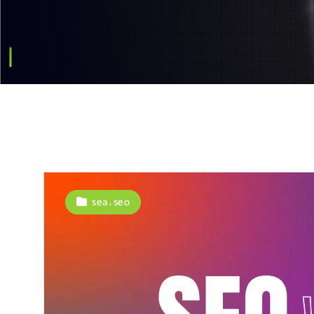
,
sea
seo