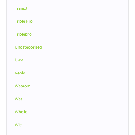
Traject
Triple Pro
Triplepro
Uncategorized
Uwv
Venlo
Waarom
Wat
Whello
Wie