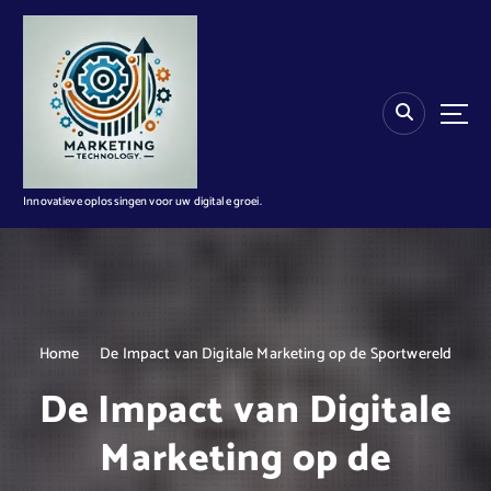
G
a
n
a
a
r
d
e
i
Innovatieve oplossingen voor uw digitale groei.
n
h
o
u
d
Home
De Impact van Digitale Marketing op de Sportwereld
De Impact van Digitale
Marketing op de