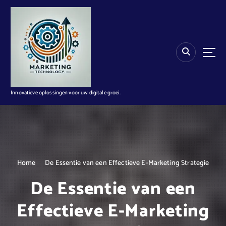
G
a
n
a
a
r
d
e
i
Innovatieve oplossingen voor uw digitale groei.
n
h
o
u
d
Home
De Essentie van een Effectieve E-Marketing Strategie
De Essentie van een
Effectieve E-Marketing