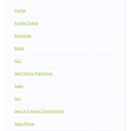
Profiel
Profiel Online
Randstad
Retail
S&s
S&s Online Marketing
Sales
Sea
Search Engine Optimization
Searchflow