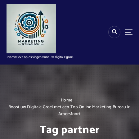
G
a
n
a
a
r
d
e
i
Innovatieve oplossingen voor uw digitale groei.
n
h
o
u
d
Home
Boost uw Digitale Groei met een Top Online Marketing Bureau in
Amersfoort
Tag partner