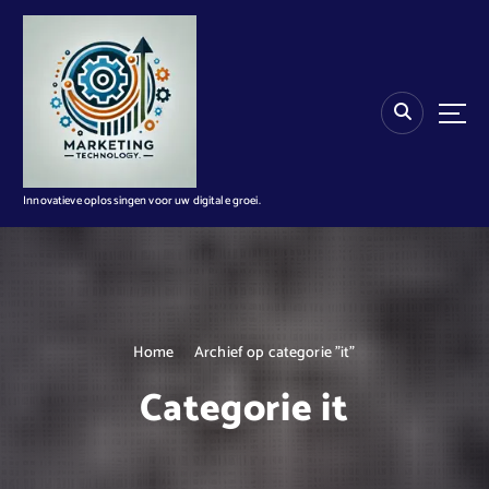
G
a
n
a
a
r
d
e
i
Innovatieve oplossingen voor uw digitale groei.
n
h
o
u
d
Home
Archief op categorie "it"
Categorie it