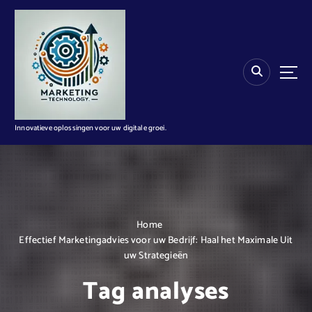
G
a
n
a
a
r
d
e
i
Innovatieve oplossingen voor uw digitale groei.
n
h
o
u
d
Home
Effectief Marketingadvies voor uw Bedrijf: Haal het Maximale Uit
uw Strategieën
Tag analyses