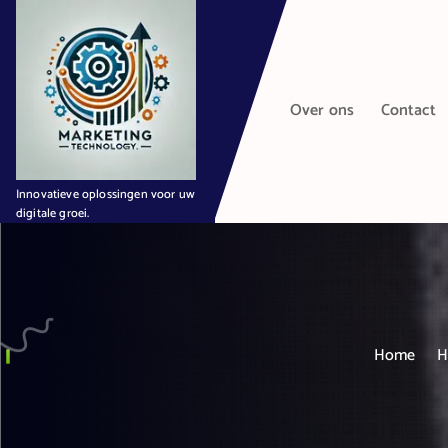
G
a
n
a
Over ons
Contact
a
r
d
e
Innovatieve oplossingen voor uw
i
digitale groei.
n
h
o
u
d
Home
H