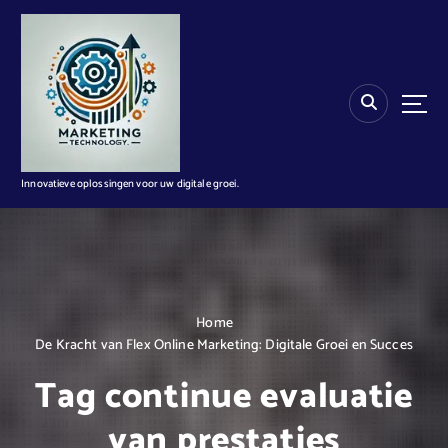
G
a
n
a
a
r
d
e
i
Innovatieve oplossingen voor uw digitale groei.
n
h
o
u
d
Home
De Kracht van Flex Online Marketing: Digitale Groei en Succes
Tag continue evaluatie
van prestaties