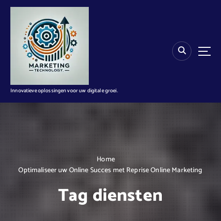
G
a
n
a
a
r
d
e
i
Innovatieve oplossingen voor uw digitale groei.
n
h
o
u
d
Home
Optimaliseer uw Online Succes met Reprise Online Marketing
Tag diensten