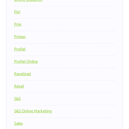
Pixl
Prijs
Prijzen
Profiel
Profiel Online
Randstad
Retail
S&s
S&s Online Marketing
Sales