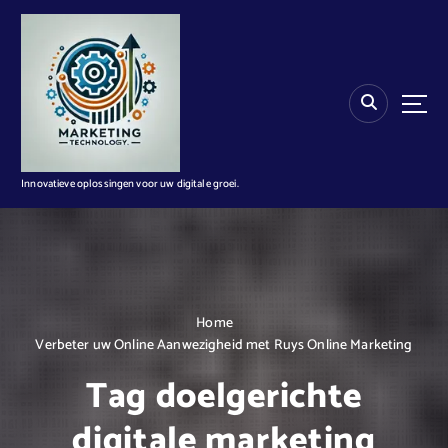
G
a
n
a
a
r
d
e
i
Innovatieve oplossingen voor uw digitale groei.
n
h
o
u
d
Home
Verbeter uw Online Aanwezigheid met Ruys Online Marketing
Tag doelgerichte
digitale marketing