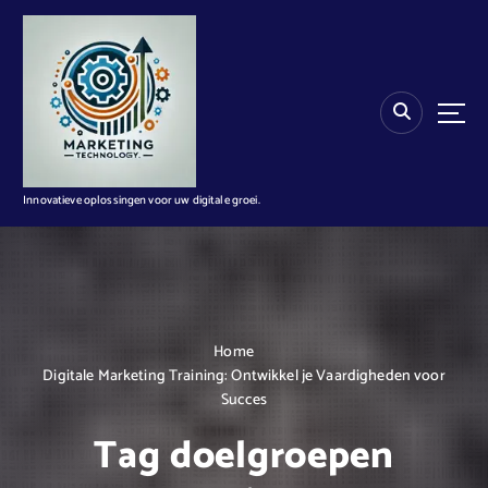
G
a
n
a
a
r
d
e
i
Innovatieve oplossingen voor uw digitale groei.
n
h
o
u
d
Home
Digitale Marketing Training: Ontwikkel je Vaardigheden voor
Succes
Tag doelgroepen