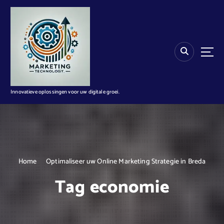
G
a
n
a
a
r
d
e
i
Innovatieve oplossingen voor uw digitale groei.
n
h
o
u
d
Home
Optimaliseer uw Online Marketing Strategie in Breda
Tag economie