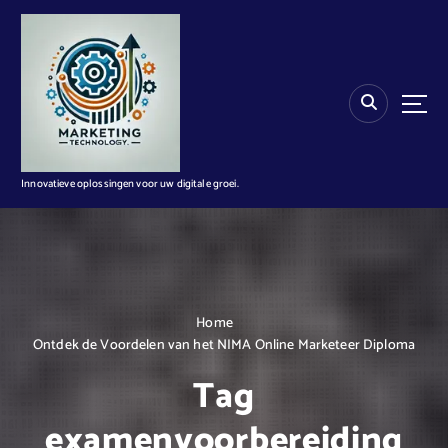
G
a
n
a
a
r
d
e
i
Innovatieve oplossingen voor uw digitale groei.
n
h
o
u
d
Home
Ontdek de Voordelen van het NIMA Online Marketeer Diploma
Tag
examenvoorbereiding