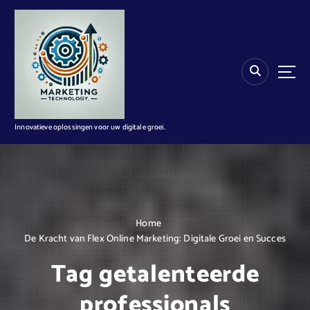
G
a
n
a
a
r
d
e
i
Innovatieve oplossingen voor uw digitale groei.
n
h
o
u
d
Home
De Kracht van Flex Online Marketing: Digitale Groei en Succes
Tag getalenteerde
professionals