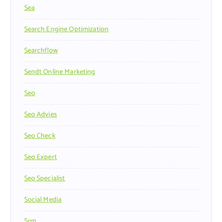
Sea
Search Engine Optimization
Searchflow
Sendt Online Marketing
Seo
Seo Advies
Seo Check
Seo Expert
Seo Specialist
Social Media
Srm