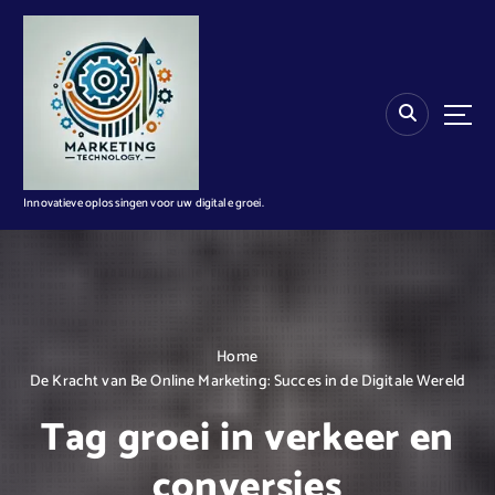
G
a
n
a
a
r
d
e
i
Innovatieve oplossingen voor uw digitale groei.
n
h
o
u
d
Home
De Kracht van Be Online Marketing: Succes in de Digitale Wereld
Tag groei in verkeer en
conversies