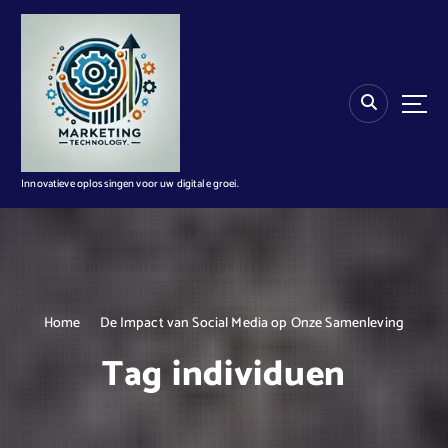
G
a
n
a
a
r
d
e
i
Innovatieve oplossingen voor uw digitale groei.
n
h
o
u
d
Home
De Impact van Social Media op Onze Samenleving
Tag individuen