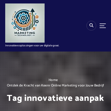
G
a
n
a
a
r
d
e
i
Innovatieve oplossingen voor uw digitale groei.
n
h
o
u
d
Home
Ontdek de Kracht van Keenr Online Marketing voor Jouw Bedrijf
Tag innovatieve aanpak