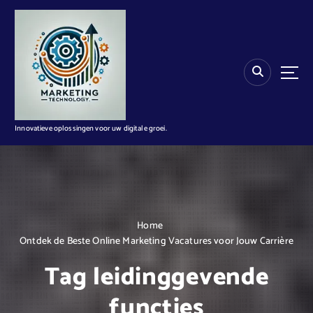
G
a
n
a
a
r
d
e
i
Innovatieve oplossingen voor uw digitale groei.
n
h
o
u
d
Home
Ontdek de Beste Online Marketing Vacatures voor Jouw Carrière
Tag leidinggevende
functies