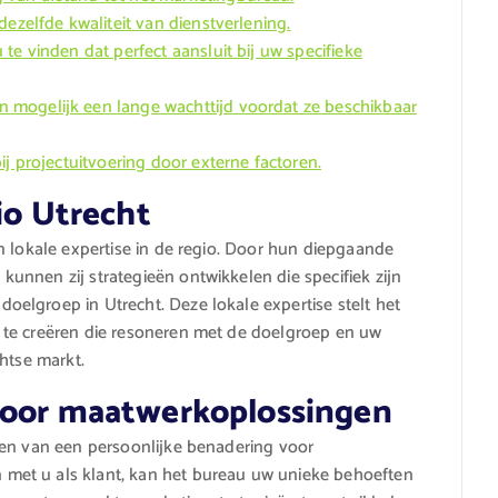
dezelfde kwaliteit van dienstverlening.
te vinden dat perfect aansluit bij uw specifieke
 mogelijk een lange wachttijd voordat ze beschikbaar
ij projectuitvoering door externe factoren.
io Utrecht
n lokale expertise in de regio. Door hun diepgaande
nnen zij strategieën ontwikkelen die specifiek zijn
elgroep in Utrecht. Deze lokale expertise stelt het
 te creëren die resoneren met de doelgroep en uw
htse markt.
voor maatwerkoplossingen
ren van een persoonlijke benadering voor
met u als klant, kan het bureau uw unieke behoeften