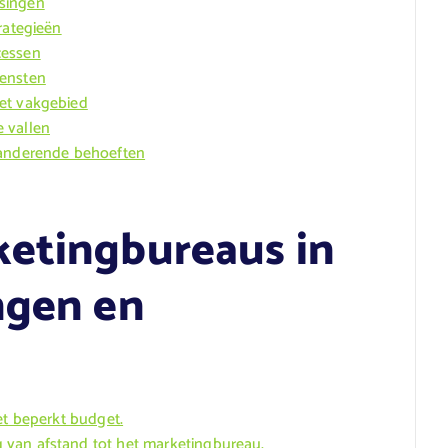
singen
rategieën
cessen
iensten
et vakgebied
 vallen
randerende behoeften
ketingbureaus in
ngen en
et beperkt budget.
 van afstand tot het marketingbureau.