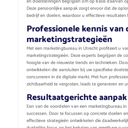
en doelstellingen begrijpen om op basis daarvan o
Deze persoonlijke aanpak zorgt ervoor dat de oplo
bedrijf en doelen, waardoor u effectieve resultate
Professionele kennis van d
marketingstrategieën
Met een marketingbureau in Utrecht profiteert u van
marketingstrategieën. Deze experts begrijpen de c
hoogte van de nieuwste trends en technieken. Door
ontwikkelen die aansluiten bij uw specifieke doelst
concurreren in de digitale markt. Met hun professi
zichtbaarheid te vergroten, leads te genereren en u
Resultaatgerichte aanpak
Een van de voordelen van een marketingbureau in U
successen. Door te focussen op concrete doelen e
effectieve strategieën ontwikkelen die daadwerkeli
duidelijke focus op het behalen van meetbare succ