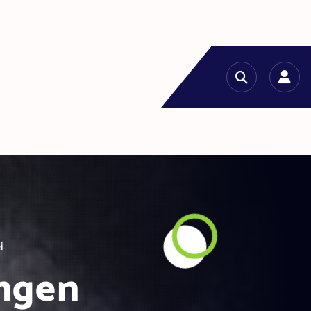
i
ngen