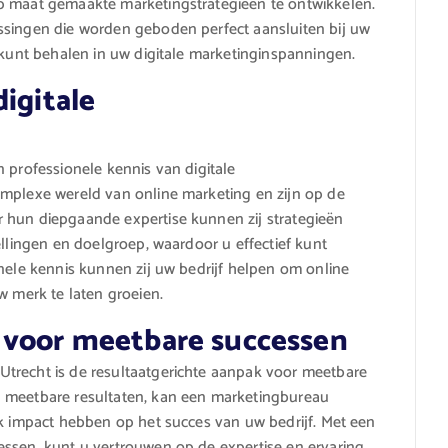
p maat gemaakte marketingstrategieën te ontwikkelen.
ssingen die worden geboden perfect aansluiten bij uw
n kunt behalen in uw digitale marketinginspanningen.
igitale
 professionele kennis van digitale
omplexe wereld van online marketing en zijn op de
 hun diepgaande expertise kunnen zij strategieën
ellingen en doelgroep, waardoor u effectief kunt
onele kennis kunnen zij uw bedrijf helpen om online
w merk te laten groeien.
 voor meetbare successen
trecht is de resultaatgerichte aanpak voor meetbare
n meetbare resultaten, kan een marketingbureau
jk impact hebben op het succes van uw bedrijf. Met een
essen, kunt u vertrouwen op de expertise en ervaring