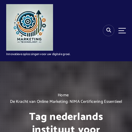
G
a
n
a
a
r
d
e
i
Innovatieve oplossingen voor uw digitale groei.
n
h
o
u
d
Home
De Kracht van Online Marketing: NIMA Certificering Essentieel
Tag nederlands
instituut voor