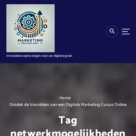
G
a
n
a
a
r
d
e
i
Innovatieve oplossingen voor uw digitale groei.
n
h
o
u
d
Home
Ontdek de Voordelen van een Digitale Marketing Cursus Online
Tag
netwerkmogelijkheden