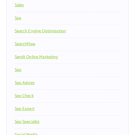
Sales
Sea
Search Engine Optimization
Searchflow
Sendt Online Marketing
Seo
Seo Advies
Seo Check
Seo Expert
Seo Specialist
Social Media