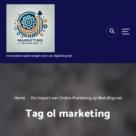
G
a
n
a
a
r
d
e
i
Innovatieve oplossingen voor uw digitale groei.
n
h
o
u
d
Home
De Impact van Online Marketing op Bedrijfsgroei
Tag ol marketing