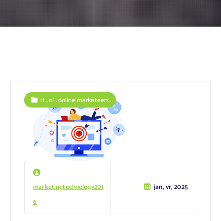
,
,
it
ol
online marketeers
marketingtechnology201
jan, vr, 2025
6