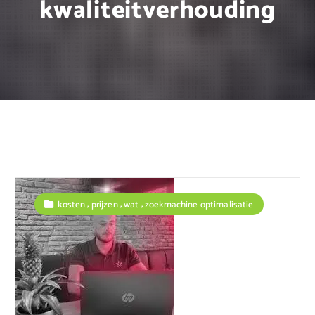
kwaliteitverhouding
,
,
,
kosten
prijzen
wat
zoekmachine optimalisatie