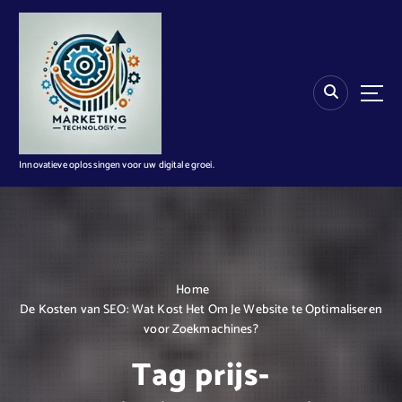
G
a
n
a
a
r
d
e
i
Innovatieve oplossingen voor uw digitale groei.
n
h
o
u
d
Home
De Kosten van SEO: Wat Kost Het Om Je Website te Optimaliseren
voor Zoekmachines?
Tag prijs-