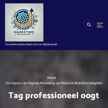
G
a
n
a
a
r
d
e
i
Innovatieve oplossingen voor uw digitale groei.
n
h
o
u
d
Home
De Impact van Digitale Marketing op Moderne Bedrijfsstrategieën
Tag professioneel oogt