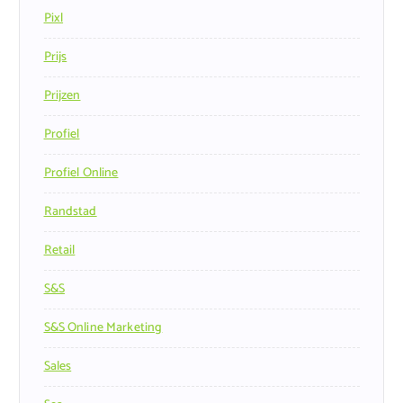
Pixl
Prijs
Prijzen
Profiel
Profiel Online
Randstad
Retail
S&s
S&s Online Marketing
Sales