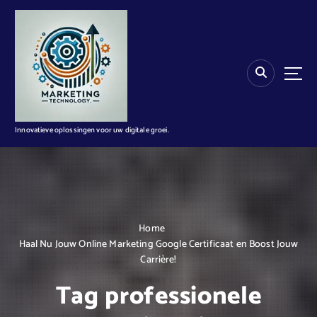
G
a
n
a
a
r
d
e
i
Innovatieve oplossingen voor uw digitale groei.
n
h
o
u
d
Home
Haal Nu Jouw Online Marketing Google Certificaat en Boost Jouw
Carrière!
Tag professionele