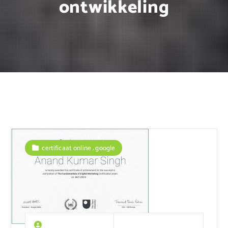
ontwikkeling
,
certificaat online
google